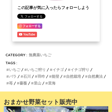
この記事が気に入ったらフォローしよう
フォローする
YouTube
CATEGORY :
無農薬いちご
TAGS :
いちご
いちご狩り
イチゴ
イチゴ狩り
バラ
石川
羽咋
能登
自然栽培
自然農法
苺
薔薇
里山
里海
おまかせ野菜セット販売中