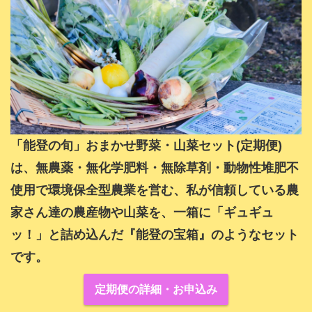
「能登の旬」おまかせ野菜・山菜セット(定期便)
は、無農薬・無化学肥料・無除草剤・動物性堆肥不
使用で環境保全型農業を営む、私が信頼している農
家さん達の農産物や山菜を、一箱に「ギュギュ
ッ！」と詰め込んだ『能登の宝箱』のようなセット
です。
定期便の詳細・お申込み