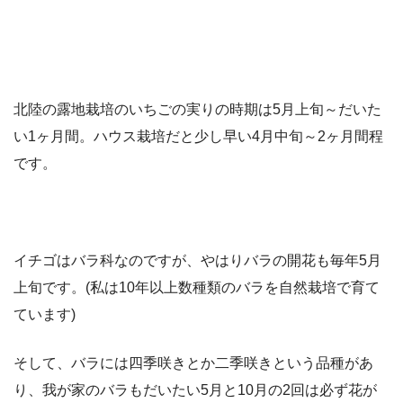
北陸の露地栽培のいちごの実りの時期は5月上旬～だいた
い1ヶ月間。ハウス栽培だと少し早い4月中旬～2ヶ月間程
です。
イチゴはバラ科なのですが、やはりバラの開花も毎年5月
上旬です。(私は10年以上数種類のバラを自然栽培で育て
ています)
そして、バラには四季咲きとか二季咲きという品種があ
り、我が家のバラもだいたい5月と10月の2回は必ず花が