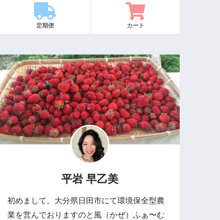
定期便
カート
平岩 早乙美
初めまして。大分県日田市にて環境保全型農
業を営んでおりますのと風（かぜ）ふぁ〜む