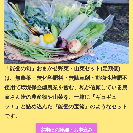
「能登の旬」おまかせ野菜・山菜セット(定期便)
は、無農薬・無化学肥料・無除草剤・動物性堆肥不
使用で環境保全型農業を営む、私が信頼している農
家さん達の農産物や山菜を、一箱に「ギュギュ
ッ！」と詰め込んだ『能登の宝箱』のようなセット
です。
定期便の詳細・お申込み