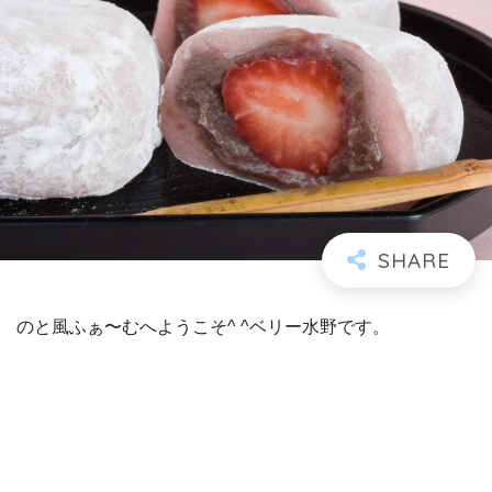
のと風ふぁ〜むへようこそ^ ^ベリー水野です。