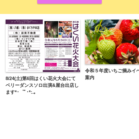
令和５年度いちご摘みイ
案内
8/24(土)第6回はくい花火大会にて
ベリーダンスソロ出演&屋台出店し
ます*･゜ﾟ･*:.｡