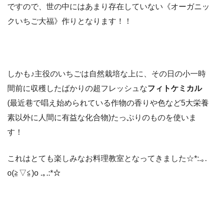
ですので、世の中にはあまり存在していない《オーガニッ
クいちご大福》作りとなります！！
しかも♪主役のいちごは自然栽培な上に、その日の小一時
間前に収穫したばかりの超フレッシュな
フィトケミカル
(最近巷で唱え始められている作物の香りや色など5大栄養
素以外に人間に有益な化合物)たっぷりのものを使いま
す！
これはとても楽しみなお料理教室となってきました☆*:.｡.
o(≧▽≦)o .｡.:*☆