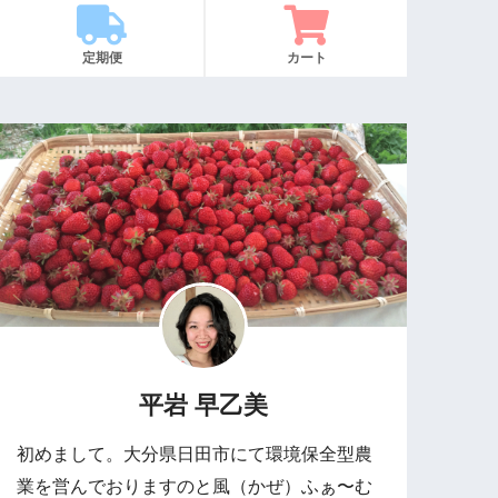
定期便
カート
平岩 早乙美
初めまして。大分県日田市にて環境保全型農
業を営んでおりますのと風（かぜ）ふぁ〜む