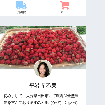
定期便
カート
平岩 早乙美
初めまして。大分県日田市にて環境保全型農
業を営んでおりますのと風（かぜ）ふぁ〜む