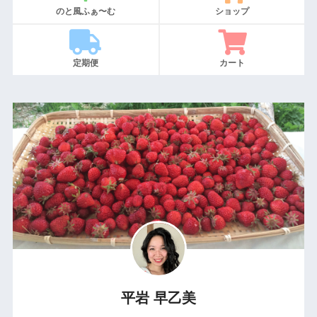
のと風ふぁ〜む
ショップ
定期便
カート
平岩 早乙美