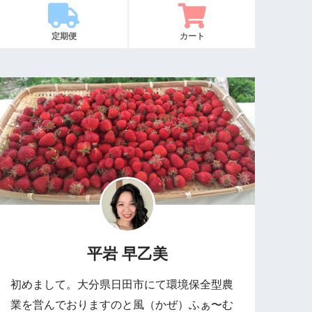
定期便
カート
平岩 早乙美
初めまして。大分県日田市にて環境保全型農
業を営んでおりますのと風（かぜ）ふぁ〜む