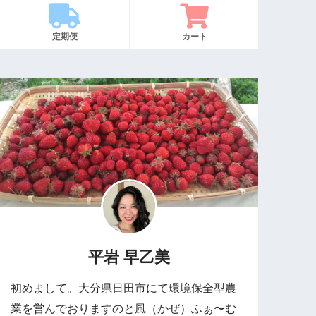
定期便
カート
平岩 早乙美
初めまして。大分県日田市にて環境保全型農
業を営んでおりますのと風（かぜ）ふぁ〜む