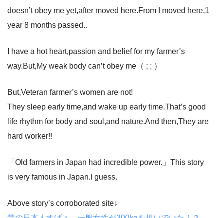
doesn’t obey me yet,after moved here.From I moved here,1
year 8 months passed..
I have a hot heart,passion and belief for my farmer’s
way.But,My weak body can’t obey me（ ; ; ）
But,Veteran farmer’s women are not!
They sleep early time,and wake up early time.That’s good
life rhythm for body and soul,and nature.And then,They are
hard worker!!
「Old farmers in Japan had incredible power.」This story
is very famous in Japan.I guess.
Above story’s corroborated site↓
昔の日本人すげぇ…一般女性が300kgを担いでいた！？