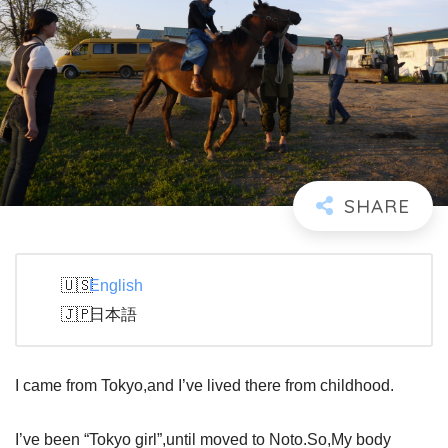
English
日本語
I came from Tokyo,and I’ve lived there from childhood.
I’ve been “Tokyo girl”,until moved to Noto.So,My body