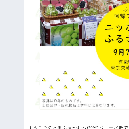
ようこそのと風ふぁ〜むへ(*^^*)ベリー水野