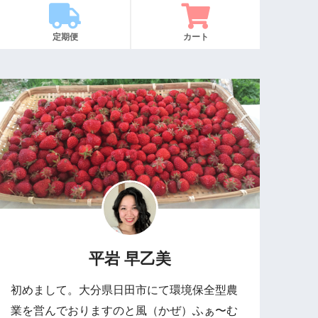
定期便
カート
平岩 早乙美
初めまして。大分県日田市にて環境保全型農
業を営んでおりますのと風（かぜ）ふぁ〜む