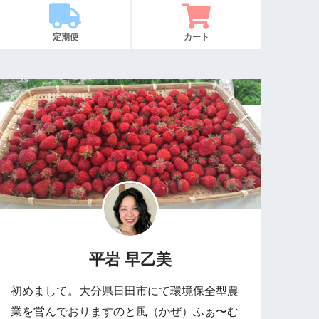
定期便
カート
平岩 早乙美
初めまして。大分県日田市にて環境保全型農
業を営んでおりますのと風（かぜ）ふぁ〜む