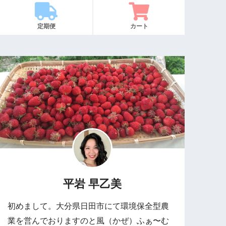
定期便
カート
平岩 早乙美
初めまして。大分県日田市にて環境保全型農
業を営んでおりますのと風（かぜ）ふぁ〜む