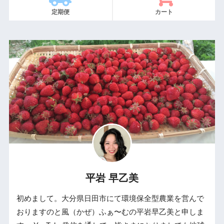
定期便
カート
平岩 早乙美
初めまして。大分県日田市にて環境保全型農業を営んで
おりますのと風（かぜ）ふぁ〜むの平岩早乙美と申しま