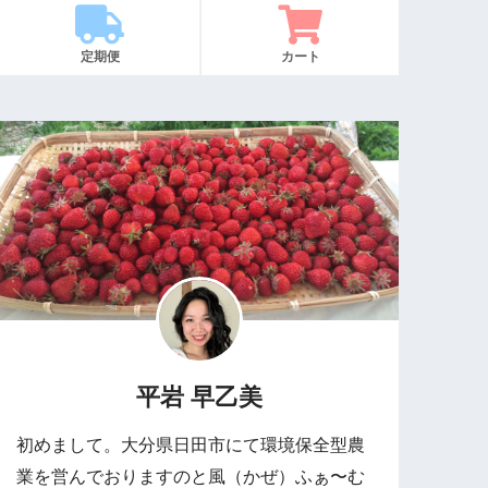
定期便
カート
平岩 早乙美
初めまして。大分県日田市にて環境保全型農
業を営んでおりますのと風（かぜ）ふぁ〜む