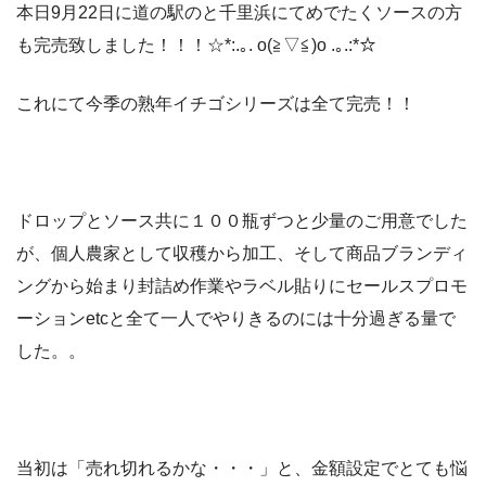
本日9月22日に道の駅のと千里浜にてめでたくソースの方
も完売致しました！！！☆*:.｡. o(≧▽≦)o .｡.:*☆
これにて今季の熟年イチゴシリーズは全て完売！！
ドロップとソース共に１００瓶ずつと少量のご用意でした
が、個人農家として収穫から加工、そして商品ブランディ
ングから始まり封詰め作業やラベル貼りにセールスプロモ
ーションetcと全て一人でやりきるのには十分過ぎる量で
した。。
当初は「売れ切れるかな・・・」と、金額設定でとても悩