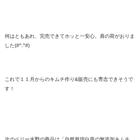
何はともあれ、完売できてホッと一安心。肩の荷がおりま
した(#^.^#)
これで１１月からのキムチ作り&販売にも専念できそうで
す！
次のベリー水野の商品は「自然栽培白菜の無添加キムチ